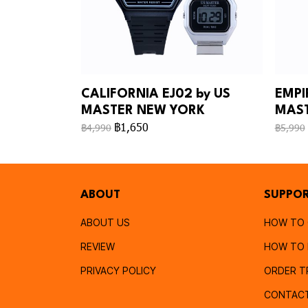
CALIFORNIA EJ02 by US
EMPI
MASTER NEW YORK
MAST
฿1,650
฿4,990
฿5,990
ABOUT
SUPPO
ABOUT US
HOW TO
REVIEW
HOW TO 
PRIVACY POLICY
ORDER T
CONTAC