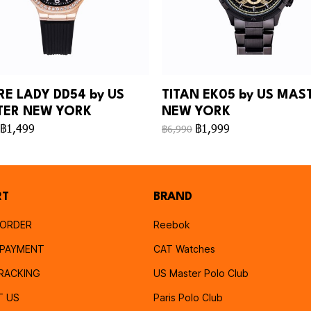
RE LADY DD54 by US
TITAN EK05 by US MAS
ER NEW YORK
NEW YORK
฿1,499
฿1,999
฿6,990
RT
BRAND
 ORDER
Reebok
PAYMENT
CAT Watches
RACKING
US Master Polo Club
T US
Paris Polo Club