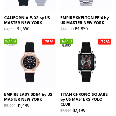
CALIFORNIA EJ02 by US
EMPIRE SKELTON EF14 by
MASTER NEW YORK
US MASTER NEW YORK
฿1,650
฿4,850
฿4,990
฿14,900
-75%
-72%
สินค้าใหม่
สินค้าใหม่
EMPIRE LADY DD54 by US
TITAN CHRONO SQUARE
MASTER NEW YORK
by US MASTERS POLO
฿1,499
CLUB
฿5,990
฿2,199
฿7,990