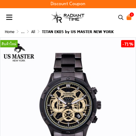
Discount Coupon
0
Home
...
All
TITAN EK05 by US MASTER NEW YORK
-71%
สินค้าใหม่