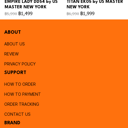
EMPIRE LADY DD54 by US
TITAN EK05 by US MASTER
MASTER NEW YORK
NEW YORK
฿1,499
฿1,999
฿5,990
฿6,990
ABOUT
ABOUT US
REVIEW
PRIVACY POLICY
SUPPORT
HOW TO ORDER
HOW TO PAYMENT
ORDER TRACKING
CONTACT US
BRAND