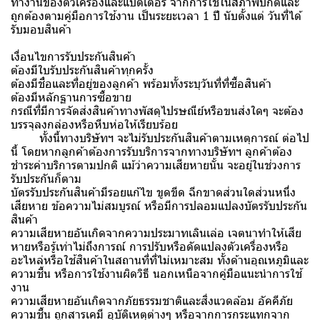
ทำงานของตัวเครื่องและแบตเตอรี่ จากการใช้ในสภาพปกติและ
ถูกต้องตามคู่มือการใช้งาน เป็นระยะเวลา 1 ปี นับตั้งแต่ วันที่ได้
รับมอบสินค้า
เงื่อนไขการรับประกันสินค้า
ต้องมีใบรับประกันสินค้าทุกครั้ง
ต้องมีชื่อและที่อยู่ของลูกค้า พร้อมทั้งระบุวันที่ที่ซื้อสินค้า
ต้องมีหลักฐานการซื้อขาย
กรณีที่มีการจัดส่งสินค้าทางพัสดุไปรษณีย์หรือขนส่งใดๆ จะต้อง
บรรจุลงกล่องหรือหีบห่อให้เรียบร้อย
ทั้งนี้ทางบริษัทฯ จะไม่รับประกันสินค้าตามเหตุการณ์ ต่อไป
นี้ โดยหากลูกค้าต้องการรับบริการจากทางบริษัทฯ ลูกค้าต้อง
ชำระค่าบริการตามปกติ แม้ว่าความเสียหายนั้น จะอยู่ในช่วงการ
รับประกันก็ตาม
บัตรรับประกันสินค้ามีรอยแก้ไข ขูดขีด ฉีกขาดส่วนใดส่วนหนึ่ง
เสียหาย ข้อความไม่สมบูรณ์ หรือมีการปลอมแปลงบัตรรับประกัน
สินค้า
ความเสียหายอันเกิดจากความประมาทเลินเล่อ เจตนาทำให้เสีย
หายหรือรู้เท่าไม่ถึงการณ์ การปรับหรือดัดแปลงตัวเครื่องหรือ
อะไหล่หรือใช้สินค้าในสถานที่ที่ไม่เหมาะสม ทั้งด้านอุณหภูมิและ
ความชื้น หรือการใช้งานผิดวิธี นอกเหนือจากคู่มือแนะนำการใช้
งาน
ความเสียหายอันเกิดจากภัยธรรมชาติและสิ่งแวดล้อม อัคคีภัย
ความชื้น ถูกสารเคมี อุบัติเหตุต่างๆ หรือจากการกระแทกจาก