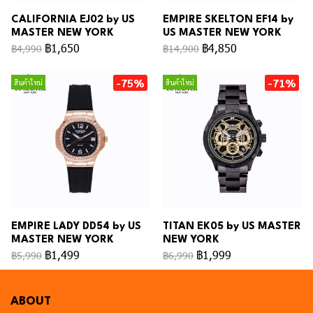
CALIFORNIA EJ02 by US
EMPIRE SKELTON EF14 by
MASTER NEW YORK
US MASTER NEW YORK
฿1,650
฿4,850
฿4,990
฿14,900
-75%
-71%
สินค้าใหม่
สินค้าใหม่
EMPIRE LADY DD54 by US
TITAN EK05 by US MASTER
MASTER NEW YORK
NEW YORK
฿1,499
฿1,999
฿5,990
฿6,990
ABOUT