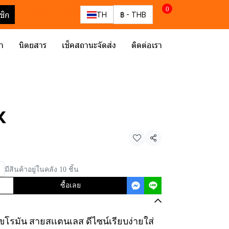
0
ชิก
TH
฿
-
THB
รา
นิตยสาร
เช็คสถานะจัดส่ง
ติดต่อเรา
K
แชร์
มีสินค้าอยู่ในคลัง 10 ชิ้น
ซื้อเลย
ลขโรมัน สายสเเตนเลส ดีไซน์เรียบง่ายใส่