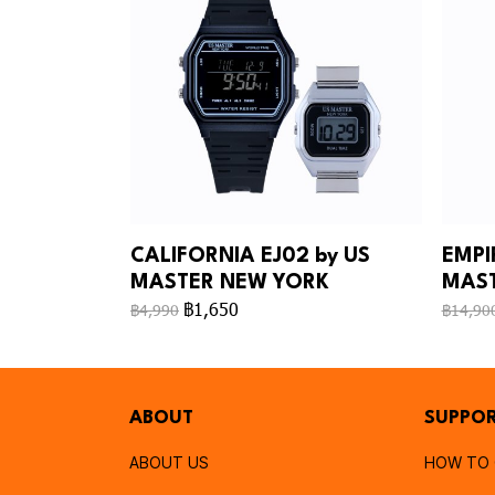
CALIFORNIA EJ02 by US
EMPI
MASTER NEW YORK
MAST
฿1,650
฿4,990
฿14,90
ABOUT
SUPPO
ABOUT US
HOW TO