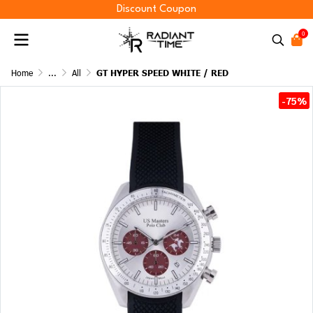
Discount Coupon
0
Home
...
All
GT HYPER SPEED WHITE / RED
-75%