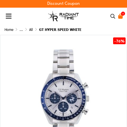
Discount Coupon
0
Home
...
All
GT HYPER SPEED WHITE
-76%