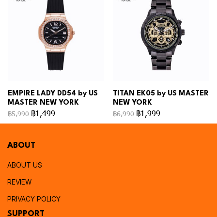
EMPIRE LADY DD54 by US
TITAN EK05 by US MASTER
MASTER NEW YORK
NEW YORK
฿1,499
฿1,999
฿5,990
฿6,990
ABOUT
ABOUT US
REVIEW
PRIVACY POLICY
SUPPORT