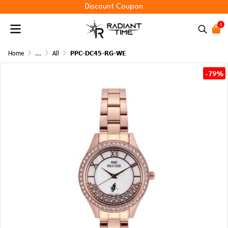
Discount Coupon
0
Home
...
All
PPC-DC45-RG-WE
-79%