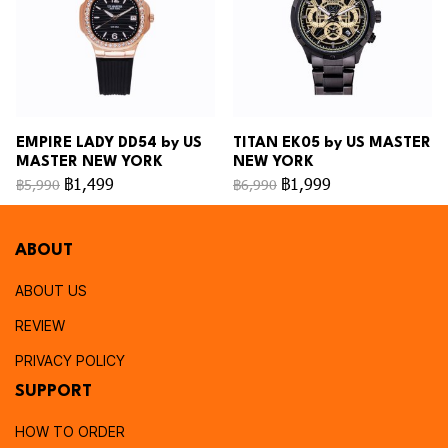
EMPIRE LADY DD54 by US
TITAN EK05 by US MASTER
MASTER NEW YORK
NEW YORK
฿1,499
฿1,999
฿5,990
฿6,990
ABOUT
ABOUT US
REVIEW
PRIVACY POLICY
SUPPORT
HOW TO ORDER