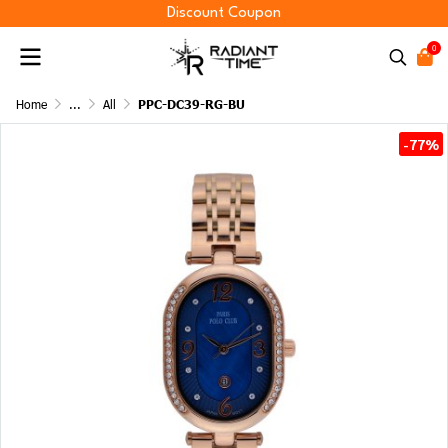
Discount Coupon
0
Home
...
All
PPC-DC39-RG-BU
-77%