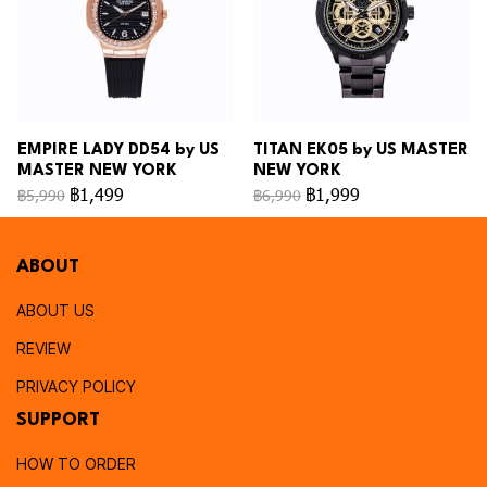
EMPIRE LADY DD54 by US
TITAN EK05 by US MASTER
MASTER NEW YORK
NEW YORK
฿1,499
฿1,999
฿5,990
฿6,990
ABOUT
ABOUT US
REVIEW
PRIVACY POLICY
SUPPORT
HOW TO ORDER