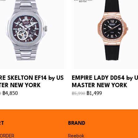
RE SKELTON EF14 by US
EMPIRE LADY DD54 by 
ER NEW YORK
MASTER NEW YORK
฿4,850
฿1,499
0
฿5,990
RT
BRAND
 ORDER
Reebok