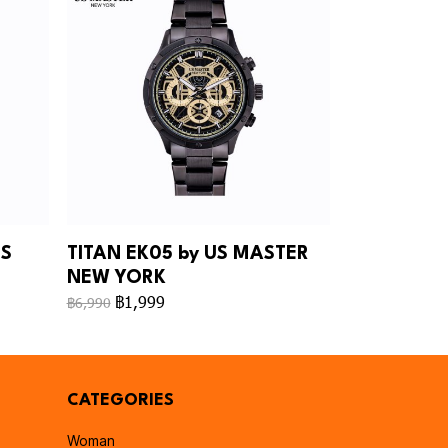
US
TITAN EK05 by US MASTER
NEW YORK
฿1,999
฿6,990
CATEGORIES
Woman