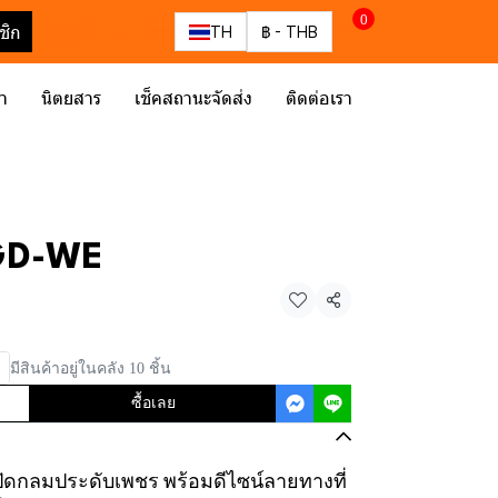
0
ชิก
TH
฿
-
THB
รา
นิตยสาร
เช็คสถานะจัดส่ง
ติดต่อเรา
GD-WE
แชร์
มีสินค้าอยู่ในคลัง 10 ชิ้น
ซื้อเลย
าปัดกลมประดับเพชร พร้อมดีไซน์ลายทางที่