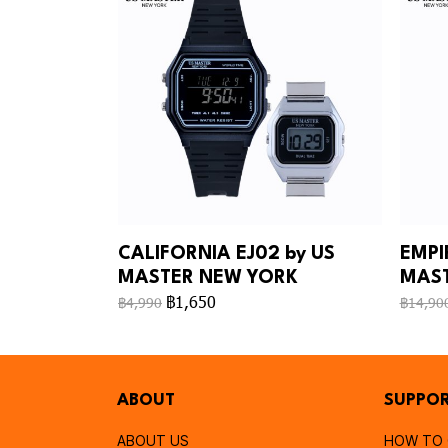
CALIFORNIA EJ02 by US
EMPI
MASTER NEW YORK
MAST
฿1,650
฿4,990
฿14,90
ABOUT
SUPPO
ABOUT US
HOW TO