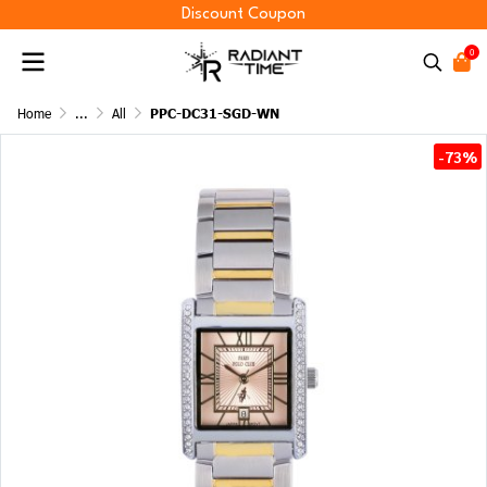
Discount Coupon
0
Home
...
All
PPC-DC31-SGD-WN
-73%