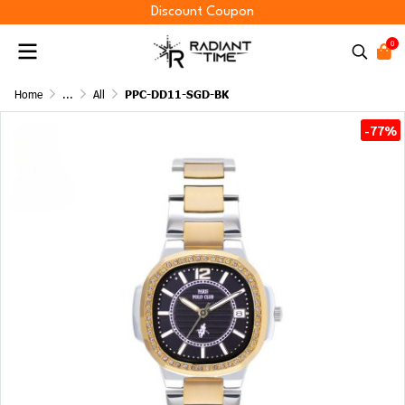
Discount Coupon
0
Home
...
All
PPC-DD11-SGD-BK
-77%