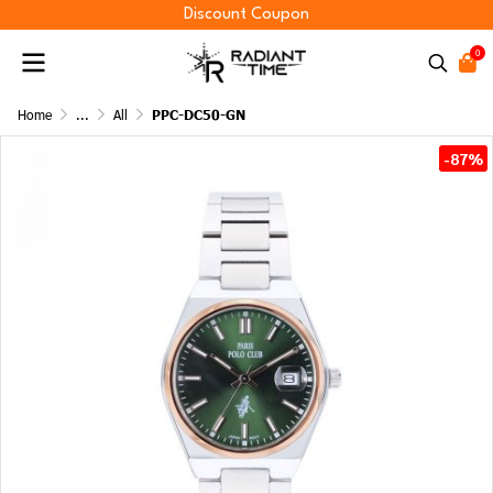
Discount Coupon
0
Home
...
All
PPC-DC50-GN
-87%