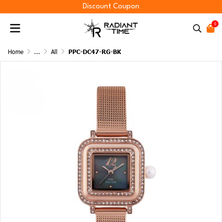
Discount Coupon
0
Home
...
All
PPC-DC47-RG-BK