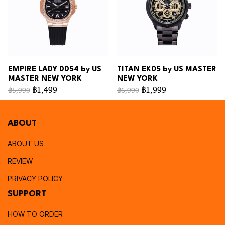
EMPIRE LADY DD54 by US
TITAN EK05 by US MASTER
MASTER NEW YORK
NEW YORK
฿1,499
฿1,999
฿5,990
฿6,990
ABOUT
ABOUT US
REVIEW
PRIVACY POLICY
SUPPORT
HOW TO ORDER