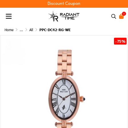
Discount Coupon
0
Home
...
All
PPC-DC42-RG-WE
-75%