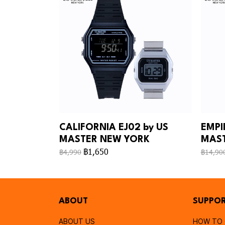
CALIFORNIA EJ02 by US
EMPI
MASTER NEW YORK
MAST
฿1,650
฿4,990
฿14,90
ABOUT
SUPPO
ABOUT US
HOW TO