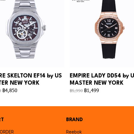
RE SKELTON EF14 by US
EMPIRE LADY DD54 by 
ER NEW YORK
MASTER NEW YORK
฿4,850
฿1,499
0
฿5,990
RT
BRAND
 ORDER
Reebok