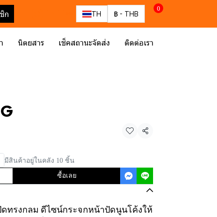
0
ชิก
TH
฿
-
THB
รา
นิตยสาร
เช็คสถานะจัดส่ง
ติดต่อเรา
RG
แชร์
มีสินค้าอยู่ในคลัง 10 ชิ้น
ซื้อเลย
าปัดทรงกลม ดีไซน์กระจกหน้าปัดนูนโค้งให้