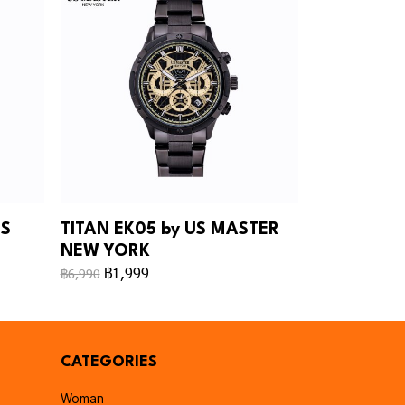
US
TITAN EK05 by US MASTER
NEW YORK
฿1,999
฿6,990
CATEGORIES
Woman