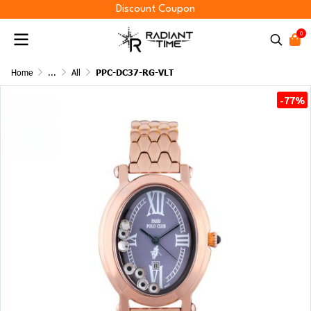
Discount Coupon
0
Home
...
All
PPC-DC37-RG-VLT
-77%