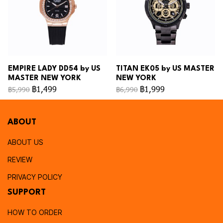
EMPIRE LADY DD54 by US
TITAN EK05 by US MASTER
MASTER NEW YORK
NEW YORK
฿1,499
฿1,999
฿5,990
฿6,990
ABOUT
ABOUT US
REVIEW
PRIVACY POLICY
SUPPORT
HOW TO ORDER