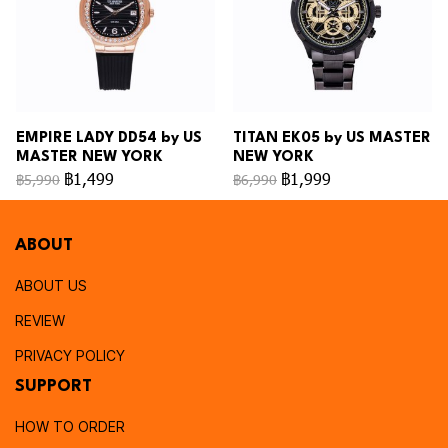
EMPIRE LADY DD54 by US
TITAN EK05 by US MASTER
MASTER NEW YORK
NEW YORK
฿1,499
฿1,999
฿5,990
฿6,990
ABOUT
ABOUT US
REVIEW
PRIVACY POLICY
SUPPORT
HOW TO ORDER