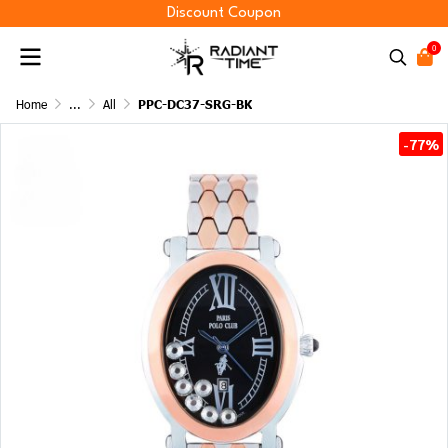
Discount Coupon
0
Home
...
All
PPC-DC37-SRG-BK
-77%