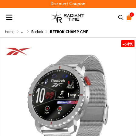
Discount Coupon
0
Home
...
Reebok
REEBOK CHAMP CMF
-64%