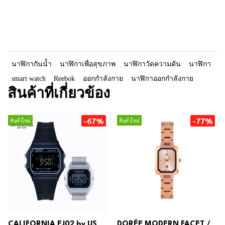
นาฬิกากันน้ำ
นาฬิกาเพื่อสุขภาพ
นาฬิกาวัดความดัน
นาฬิกา
smart watch
Reebok
ออกกำลังกาย
นาฬิกาออกกำลังกาย
สินค้าที่เกี่ยวข้อง
-67%
-77%
สินค้าใหม่
สินค้าใหม่
CALIFORNIA EJ02 by US
DORÉE MODERN FACET /