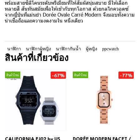
พร้อมสายซิลิโคนระดับพรีเมียมที่ให้สัมผัสนุ่มสบาย มีให้เลือก
หลายสี สันทันสมัยเพื่อให้เข้ากับทุกโอกาส ด้วยกลไกควอตซ์
จากญี่ปุ่นที่แม่นยำ Dorée Ovale Carré Modern จึงมอบทั้งความ
น่าเชื่อถือและความงดงามใน หนึ่งเดียว
นาฬิกา
นาฬิกาผู้หญิง
นาฬิกากันน้ำ
ผู้หญิง
ppcwatch
สินค้าที่เกี่ยวข้อง
-67%
-77%
สินค้าใหม่
สินค้าใหม่
CALIFORNIA EJ02 by US
DORÉE MODERN FACET /