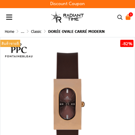
Discount Coupon
0
Home
...
Classic
DORÉE OVALE CARRÉ MODERN
-82%
สินค้าขายดี