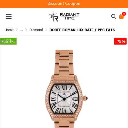
Discount Coupon
0
Home
...
Diamond
DORÉE ROMAN LUX DATE / PPC-EA16
-75%
สินค้าใหม่