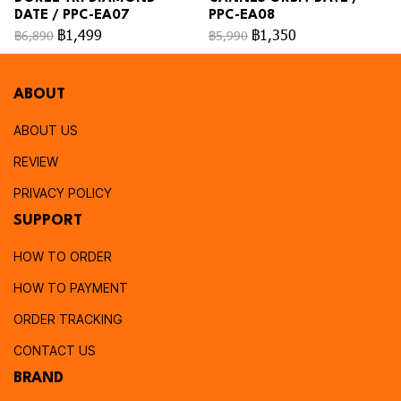
DATE / PPC-EA07
PPC-EA08
฿1,499
฿1,350
฿6,890
฿5,990
ABOUT
ABOUT US
REVIEW
PRIVACY POLICY
SUPPORT
HOW TO ORDER
HOW TO PAYMENT
ORDER TRACKING
CONTACT US
BRAND