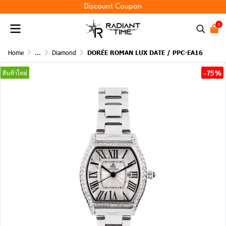
Discount Coupon
0
Home
...
Diamond
DORÉE ROMAN LUX DATE / PPC-EA16
-75%
สินค้าใหม่