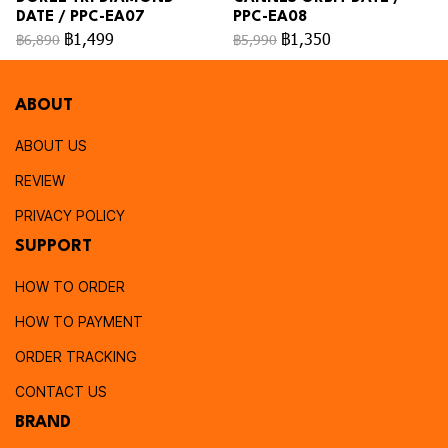
DATE / PPC-EA07
PPC-EA08
฿1,499
฿1,350
฿6,890
฿5,990
ABOUT
ABOUT US
REVIEW
PRIVACY POLICY
SUPPORT
HOW TO ORDER
HOW TO PAYMENT
ORDER TRACKING
CONTACT US
BRAND