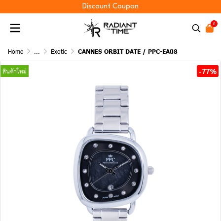
Discount Coupon
0
Home
...
Exotic
CANNES ORBIT DATE / PPC-EA08
-77%
สินค้าใหม่