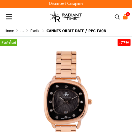
Discount Coupon
0
Home
...
Exotic
CANNES ORBIT DATE / PPC-EA08
-77%
สินค้าใหม่