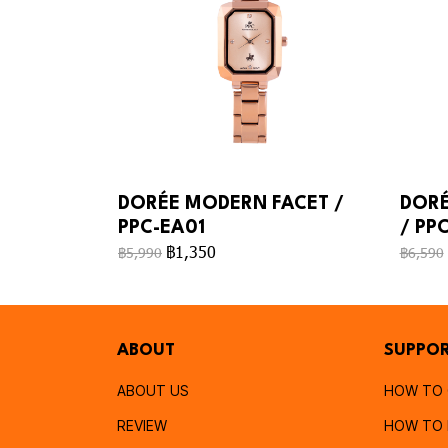
DORÉE MODERN FACET /
DORÉ
PPC-EA01
/ PPC
฿1,350
฿5,990
฿6,590
ABOUT
SUPPO
ABOUT US
HOW TO
REVIEW
HOW TO 