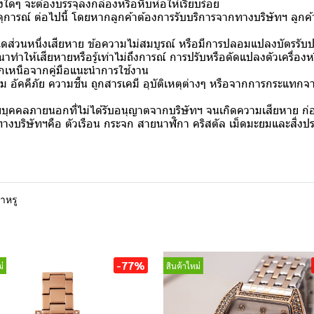
่งใดๆ จะต้องบรรจุลงกล่องหรือหีบห่อให้เรียบร้อย
การณ์ ต่อไปนี้ โดยหากลูกค้าต้องการรับบริการจากทางบริษัทฯ ลูกค้า
นใดส่วนหนึ่งเสียหาย ข้อความไม่สมบูรณ์ หรือมีการปลอมแปลงบัตรรับป
ให้เสียหายหรือรู้เท่าไม่ถึงการณ์ การปรับหรือดัดแปลงตัวเครื่องหรื
อกเหนือจากคู่มือแนะนำการใช้งาน
ม อัคคีภัย ความชื้น ถูกสารเคมี อุบัติเหตุต่างๆ หรือจากการกระแท
บุคคลภายนอกที่ไม่ได้รับอนุญาตจากบริษัทฯ จนเกิดความเสียหาย ก่อน
งบริษัทฯคือ ตัวเรือน กระจก สายนาฬิกา คริสตัล เม็ดมะยมและสิ่งประด
าหรู
-77%
่
สินค้าใหม่