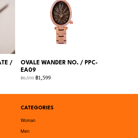
TE /
OVALE WANDER NO. / PPC-
EA09
฿1,599
฿6,590
CATEGORIES
Woman
Men