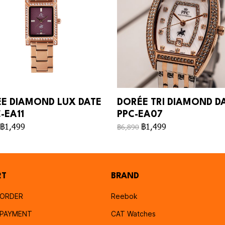
E DIAMOND LUX DATE
DORÉE TRI DIAMOND DA
-EA11
PPC-EA07
฿1,499
฿1,499
฿6,890
RT
BRAND
 ORDER
Reebok
PAYMENT
CAT Watches